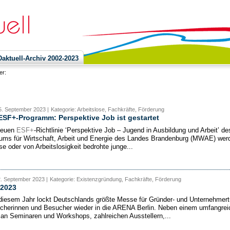
ktuell-Archiv 2002-2023
ier:
5. September 2023 |
Kategorie: Arbeitslose, Fachkräfte, Förderung
SF+-Programm: Perspektive Job ist gestartet
neuen
ESF+
-Richtlinie ‘Perspektive Job – Jugend in Ausbildung und Arbeit’ de
iums für Wirtschaft, Arbeit und Energie des Landes Brandenburg (MWAE) wer
se oder von Arbeitslosigkeit bedrohte junge...
2. September 2023 |
Kategorie: Existenzgründung, Fachkräfte, Förderung
2023
diesem Jahr lockt Deutschlands größte Messe für Gründer- und Unternehmer
cherinnen und Besucher wieder in die ARENA Berlin. Neben einem umfangrei
an Seminaren und Workshops, zahlreichen Ausstellern,...