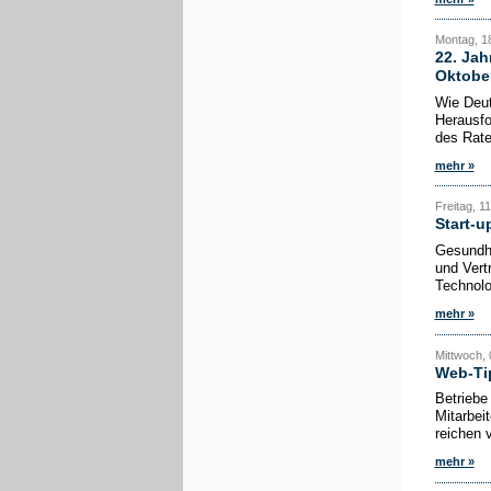
Montag, 1
22. Jah
Oktobe
Wie Deut
Herausfo
des Rate
mehr »
Freitag, 1
Start-u
Gesundhe
und Vert
Technolo
mehr »
Mittwoch, 
Web-Tip
Betriebe
Mitarbei
reichen 
mehr »