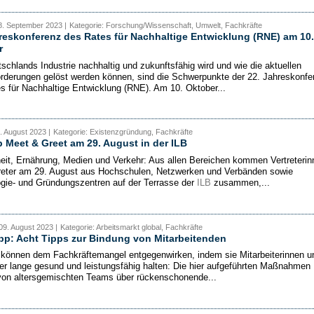
8. September 2023 |
Kategorie: Forschung/Wissenschaft, Umwelt, Fachkräfte
reskonferenz des Rates für Nachhaltige Entwicklung (RNE) am 10.
r
schlands Industrie nachhaltig und zukunftsfähig wird und wie die aktuellen
rderungen gelöst werden können, sind die Schwerpunkte der 22. Jahreskonfe
s für Nachhaltige Entwicklung (RNE). Am 10. Oktober...
1. August 2023 |
Kategorie: Existenzgründung, Fachkräfte
p Meet & Greet am 29. August in der ILB
it, Ernährung, Medien und Verkehr: Aus allen Bereichen kommen Vertreterin
reter am 29. August aus Hochschulen, Netzwerken und Verbänden sowie
gie- und Gründungszentren auf der Terrasse der
ILB
zusammen,...
09. August 2023 |
Kategorie: Arbeitsmarkt global, Fachkräfte
p: Acht Tipps zur Bindung von Mitarbeitenden
 können dem Fachkräftemangel entgegenwirken, indem sie Mitarbeiterinnen u
ter lange gesund und leistungsfähig halten: Die hier aufgeführten Maßnahmen
von altersgemischten Teams über rückenschonende...