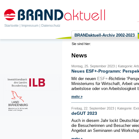
Startseite
|
Impressum
|
Datenschutz
BRANDaktuell-Archiv 2002-2023
Sie sind hier:
News
Montag, 25. September 2023 |
Kategorie: Ar
Neues ESF+-Programm: Perspekti
Mit der neuen
ESF+
-Richtlinie ‘Pers
Ministeriums für Wirtschaft, Arbeit
arbeitslose oder von Arbeitslosigkeit 
mehr »
Freitag, 22. September 2023 |
Kategorie: Ex
deGUT 2023
Auch in diesem Jahr lockt Deutschla
die Besucherinnen und Besucher wied
Angebot an Seminaren und Workshops,
mehr »