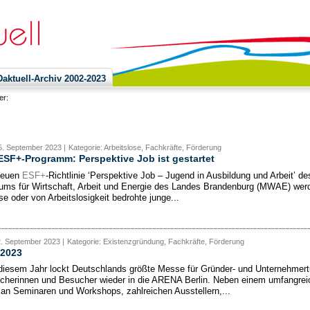
ktuell-Archiv 2002-2023
ier:
5. September 2023 |
Kategorie: Arbeitslose, Fachkräfte, Förderung
SF+-Programm: Perspektive Job ist gestartet
neuen
ESF+
-Richtlinie ‘Perspektive Job – Jugend in Ausbildung und Arbeit’ de
iums für Wirtschaft, Arbeit und Energie des Landes Brandenburg (MWAE) wer
se oder von Arbeitslosigkeit bedrohte junge...
2. September 2023 |
Kategorie: Existenzgründung, Fachkräfte, Förderung
2023
diesem Jahr lockt Deutschlands größte Messe für Gründer- und Unternehmer
cherinnen und Besucher wieder in die ARENA Berlin. Neben einem umfangrei
an Seminaren und Workshops, zahlreichen Ausstellern,...