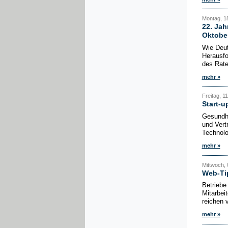
Montag, 1
22. Jah
Oktobe
Wie Deut
Herausfo
des Rate
mehr »
Freitag, 1
Start-u
Gesundhe
und Vert
Technolo
mehr »
Mittwoch, 
Web-Tip
Betriebe
Mitarbei
reichen 
mehr »