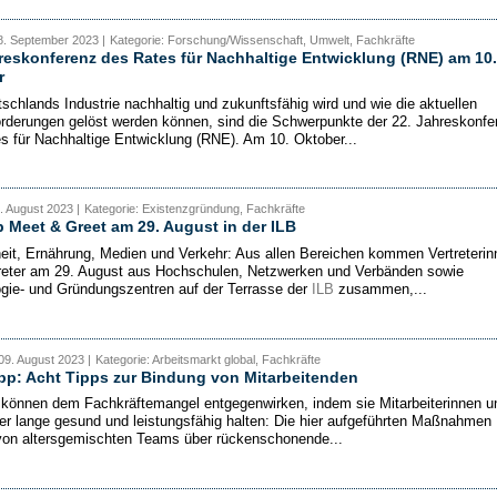
8. September 2023 |
Kategorie: Forschung/Wissenschaft, Umwelt, Fachkräfte
reskonferenz des Rates für Nachhaltige Entwicklung (RNE) am 10.
r
schlands Industrie nachhaltig und zukunftsfähig wird und wie die aktuellen
rderungen gelöst werden können, sind die Schwerpunkte der 22. Jahreskonfe
s für Nachhaltige Entwicklung (RNE). Am 10. Oktober...
1. August 2023 |
Kategorie: Existenzgründung, Fachkräfte
p Meet & Greet am 29. August in der ILB
it, Ernährung, Medien und Verkehr: Aus allen Bereichen kommen Vertreterin
reter am 29. August aus Hochschulen, Netzwerken und Verbänden sowie
gie- und Gründungszentren auf der Terrasse der
ILB
zusammen,...
09. August 2023 |
Kategorie: Arbeitsmarkt global, Fachkräfte
p: Acht Tipps zur Bindung von Mitarbeitenden
 können dem Fachkräftemangel entgegenwirken, indem sie Mitarbeiterinnen u
ter lange gesund und leistungsfähig halten: Die hier aufgeführten Maßnahmen
von altersgemischten Teams über rückenschonende...