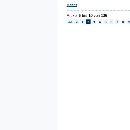
mehr »
Artikel
6 bis 10
von
136
<<
<
1
2
3
4
5
6
7
8
9