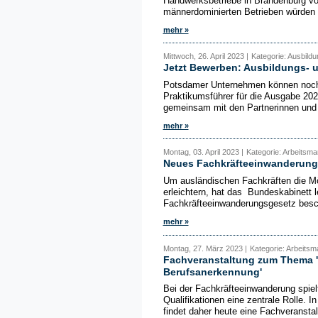
Handwerksbetriebe in Brandenburg vo
männerdominierten Betrieben würden 
mehr »
Mittwoch, 26. April 2023 |
Kategorie: Ausbildu
Jetzt Bewerben: Ausbildungs- 
Potsdamer Unternehmen können noch 
Praktikumsführer für die Ausgabe 202
gemeinsam mit den Partnerinnen und 
mehr »
Montag, 03. April 2023 |
Kategorie: Arbeitsmar
Neues Fachkräfteeinwanderung
Um ausländischen Fachkräften die Mö
erleichtern, hat das Bundeskabinett
Fachkräfteeinwanderungsgesetz besch
mehr »
Montag, 27. März 2023 |
Kategorie: Arbeitsm
Fachveranstaltung zum Thema 'A
Berufsanerkennung'
Bei der Fachkräfteeinwanderung spie
Qualifikationen eine zentrale Rolle. I
findet daher heute eine Fachveranstal