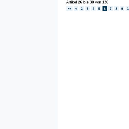
Artikel
26 bis 30
von
136
<<
<
2
3
4
5
6
7
8
9
1