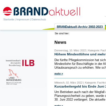
Startseite
|
Impressum
|
Datenschutz
BRANDaktuell-Archiv 2002-2023
Sie sind hier:
News
Donnerstag, 10. März 2022 |
Kategorie: Fac
Höhere Mindestlöhne und mehr U
Die fünfte Pflegekommission hat sich
Mindestlohn für Beschäftigte in der A
Urlaubsanspruch zu erhöhen. Wie scho
mehr »
Mittwoch, 02. März 2022 |
Kategorie: Fachkr
Kurzarbeitergeld bis Ende Juni 
Um Betrieben auch nach der Wegfal
Planungssicherheit zu geben, wurde d
30. Juni 2022 verlängert. Die aktuelle
mehr »