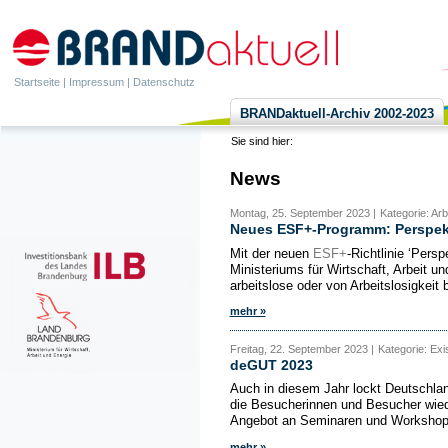
Startseite
|
Impressum
|
Datenschutz
BRANDaktuell-Archiv 2002-2023
Sie sind hier:
News
Montag, 25. September 2023 |
Kategorie: Ar
Neues ESF+-Programm: Perspekti
Mit der neuen
ESF+
-Richtlinie ‘Pers
Ministeriums für Wirtschaft, Arbeit
arbeitslose oder von Arbeitslosigkeit 
mehr »
Freitag, 22. September 2023 |
Kategorie: Ex
deGUT 2023
Auch in diesem Jahr lockt Deutschla
die Besucherinnen und Besucher wied
Angebot an Seminaren und Workshops,
mehr »