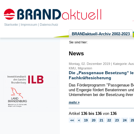
Startseite
|
Impressum
|
Datenschutz
BRANDaktuell-Archiv 2002-2023
Sie sind hier:
News
Montag, 02. Dezember 2019 |
Kategorie: Aus
KMU, Migranten
Die „Passgenaue Besetzung“ lei
Fachkräftesicherung
Das Förderprogramm "Passgenaue Bes
und Engergie fördert Beraterinnen und
Unternehmen bei der Besetzung ihrer 
mehr »
Artikel
136 bis 136
von
136
<<
<
19
20
21
22
23
24
2