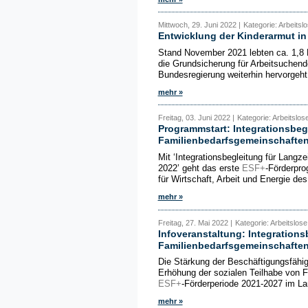
Mittwoch, 29. Juni 2022 |
Kategorie: Arbeitslo
Entwicklung der Kinderarmut i
Stand November 2021 lebten ca. 1,8 M
die Grundsicherung für Arbeitsuchend
Bundesregierung weiterhin hervorgeht,
mehr »
Freitag, 03. Juni 2022 |
Kategorie: Arbeitslos
Programmstart: Integrationsbeg
Familienbedarfsgemeinschaften
Mit ‘Integrationsbegleitung für Langz
2022’ geht das erste
ESF+
-Förderpro
für Wirtschaft, Arbeit und Energie de
mehr »
Freitag, 27. Mai 2022 |
Kategorie: Arbeitslose
Infoveranstaltung: Integrations
Familienbedarfsgemeinschafte
Die Stärkung der Beschäftigungsfähig
Erhöhung der sozialen Teilhabe von F
ESF+
-Förderperiode 2021-2027 im La
mehr »