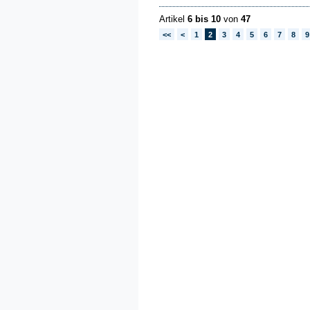
Artikel
6 bis 10
von
47
<<
<
1
2
3
4
5
6
7
8
9