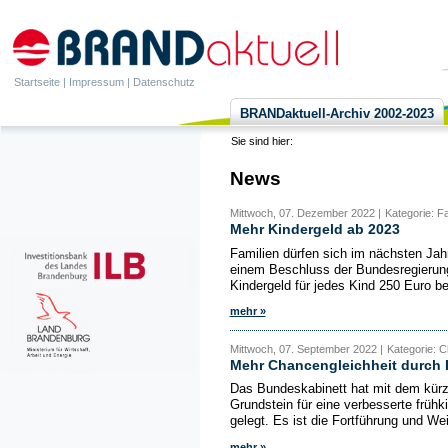
Startseite
|
Impressum
|
Datenschutz
BRANDaktuell-Archiv 2002-2023
Sie sind hier:
News
Mittwoch, 07. Dezember 2022 |
Kategorie: Fa
Mehr Kindergeld ab 2023
Familien dürfen sich im nächsten Jahr
einem Beschluss der Bundesregierun
Kindergeld für jedes Kind 250 Euro bet
mehr »
Mittwoch, 07. September 2022 |
Kategorie: C
Mehr Chancengleichheit durch K
Das Bundeskabinett hat mit dem kürzl
Grundstein für eine verbesserte früh
gelegt. Es ist die Fortführung und Wei
mehr »