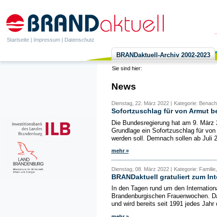
Startseite
|
Impressum
|
Datenschutz
BRANDaktuell-Archiv 2002-2023
Sie sind hier:
News
Dienstag, 22. März 2022 |
Kategorie: Benacht
Sofortzuschlag für von Armut b
Die Bundesregierung hat am 9. März 
Grundlage ein Sofortzuschlag für von
werden soll. Demnach sollen ab Juli 
mehr »
Dienstag, 08. März 2022 |
Kategorie: Familie
BRANDaktuell gratuliert zum In
In den Tagen rund um den Internation
Brandenburgischen Frauenwochen. Das 
und wird bereits seit 1991 jedes Jahr 
mehr »