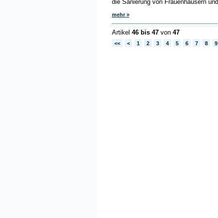
die Sanierung von Frauenhäusern und
mehr »
Artikel
46 bis 47
von
47
<<
<
1
2
3
4
5
6
7
8
9