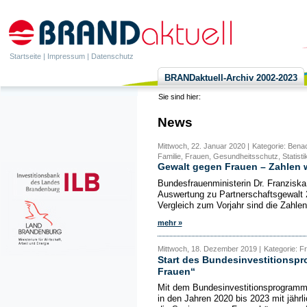
Startseite
|
Impressum
|
Datenschutz
BRANDaktuell-Archiv 2002-2023
Sie sind hier:
News
Mittwoch, 22. Januar 2020 |
Kategorie: Benac
Familie, Frauen, Gesundheitsschutz, Statisti
Gewalt gegen Frauen – Zahlen 
Bundesfrauenministerin Dr. Franziska 
Auswertung zu Partnerschaftsgewalt 
Vergleich zum Vorjahr sind die Zahlen
mehr »
Mittwoch, 18. Dezember 2019 |
Kategorie: F
Start des Bundesinvestitions
Frauen“
Mit dem Bundesinvestitionsprogramm
in den Jahren 2020 bis 2023 mit jähr