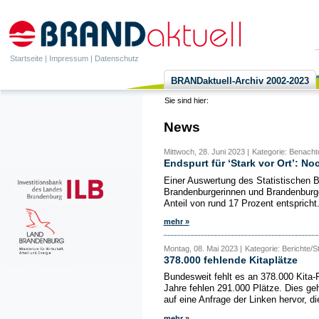
Startseite
|
Impressum
|
Datenschutz
BRANDaktuell-Archiv 2002-2023
Sie sind hier:
News
Mittwoch, 28. Juni 2023 |
Kategorie: Benachte
Endspurt für ‘Stark vor Ort’: No
Einer Auswertung des Statistischen 
Brandenburgerinnen und Brandenburge
Anteil von rund 17 Prozent entspricht.
mehr »
Montag, 08. Mai 2023 |
Kategorie: Berichte/St
378.000 fehlende Kitaplätze
Bundesweit fehlt es an 378.000 Kita-P
Jahre fehlen 291.000 Plätze. Dies ge
auf eine Anfrage der Linken hervor, di
mehr »