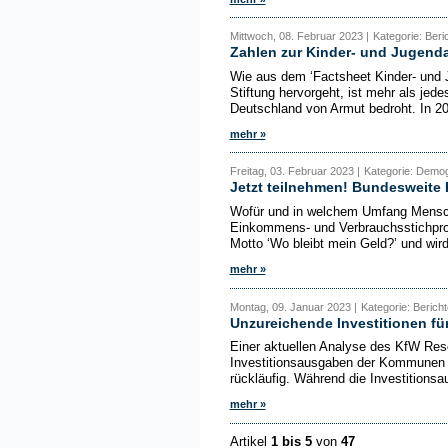
Mittwoch, 08. Februar 2023 |
Kategorie: Beri
Zahlen zur Kinder- und Jugend
Wie aus dem ‘Factsheet Kinder- und 
Stiftung hervorgeht, ist mehr als jede
Deutschland von Armut bedroht. In 202
mehr »
Freitag, 03. Februar 2023 |
Kategorie: Demogra
Jetzt teilnehmen! Bundesweite
Wofür und in welchem Umfang Mensche
Einkommens- und Verbrauchsstichprob
Motto ‘Wo bleibt mein Geld?’ und wird
mehr »
Montag, 09. Januar 2023 |
Kategorie: Bericht
Unzureichende Investitionen fü
Einer aktuellen Analyse des KfW Rese
Investitionsausgaben der Kommunen f
rückläufig. Während die Investitionsa
mehr »
Artikel
1 bis 5
von
47