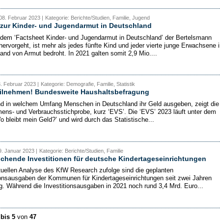
08. Februar 2023 |
Kategorie: Berichte/Studien, Familie, Jugend
zur Kinder- und Jugendarmut in Deutschland
dem ‘Factsheet Kinder- und Jugendarmut in Deutschland’ der Bertelsmann
 hervorgeht, ist mehr als jedes fünfte Kind und jeder vierte junge Erwachsene i
and von Armut bedroht. In 2021 galten somit 2,9 Mio....
3. Februar 2023 |
Kategorie: Demografie, Familie, Statistik
teilnehmen! Bundesweite Haushaltsbefragung
d in welchem Umfang Menschen in Deutschland ihr Geld ausgeben, zeigt die
ns- und Verbrauchsstichprobe, kurz ‘EVS’. Die ‘EVS’ 2023 läuft unter dem
o bleibt mein Geld?’ und wird durch das Statistische...
. Januar 2023 |
Kategorie: Berichte/Studien, Familie
chende Investitionen für deutsche Kindertageseinrichtungen
tuellen Analyse des KfW Research zufolge sind die geplanten
ionsausgaben der Kommunen für Kindertageseinrichtungen seit zwei Jahren
ig. Während die Investitionsausgaben in 2021 noch rund 3,4 Mrd. Euro...
 bis 5
von
47