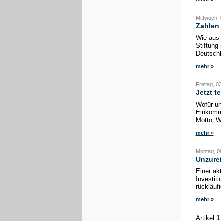
Mittwoch, 
Zahlen 
Wie aus 
Stiftung
Deutschl
mehr »
Freitag, 0
Jetzt 
Wofür un
Einkomme
Motto ‘W
mehr »
Montag, 09
Unzurei
Einer ak
Investit
rückläuf
mehr »
Artikel
1