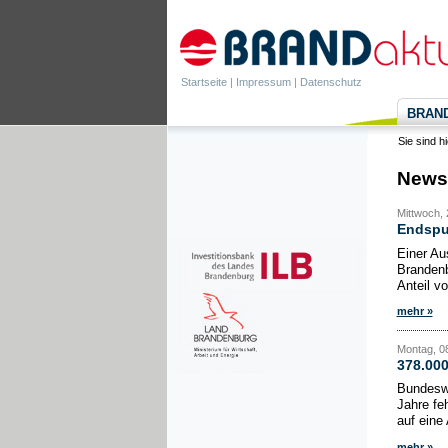
Startseite
|
Impressum
|
Datenschutz
BRANDa
Sie sind h
News
Mittwoch, 
Endspur
Einer Au
Brandenb
Anteil v
mehr »
Montag, 08
378.000
Bundeswe
Jahre fe
auf eine 
mehr »