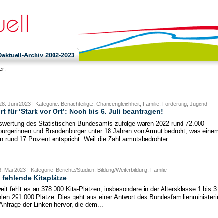
ktuell-Archiv 2002-2023
ier:
28. Juni 2023 |
Kategorie: Benachteiligte, Chancengleichheit, Familie, Förderung, Jugend
t für ‘Stark vor Ort’: Noch bis 6. Juli beantragen!
swertung des Statistischen Bundesamts zufolge waren 2022 rund 72.000
urgerinnen und Brandenburger unter 18 Jahren von Armut bedroht, was eine
on rund 17 Prozent entspricht. Weil die Zahl armutsbedrohter...
. Mai 2023 |
Kategorie: Berichte/Studien, Bildung/Weiterbildung, Familie
 fehlende Kitaplätze
it fehlt es an 378.000 Kita-Plätzen, insbesondere in der Altersklasse 1 bis 3
hlen 291.000 Plätze. Dies geht aus einer Antwort des Bundesfamilienminister
Anfrage der Linken hervor, die dem...