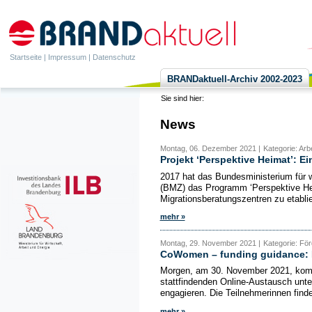
Startseite
|
Impressum
|
Datenschutz
BRANDaktuell-Archiv 2002-2023
Sie sind hier:
News
Montag, 06. Dezember 2021 |
Kategorie: Arb
Projekt ‘Perspektive Heimat’: E
2017 hat das Bundesministerium für 
(BMZ) das Programm ‘Perspektive He
Migrationsberatungszentren zu etablie
mehr »
Montag, 29. November 2021 |
Kategorie: Fö
CoWomen – funding guidance: 
Morgen, am 30. November 2021, kommt
stattfindenden Online-Austausch unte
engagieren. Die Teilnehmerinnen finde
mehr »