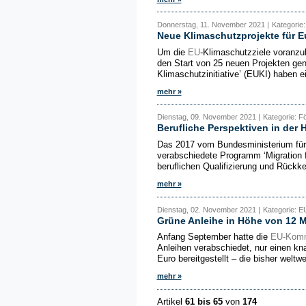
Donnerstag, 11. November 2021 |
Kategorie
Neue Klimaschutzprojekte für 
Um die
EU
-Klimaschutzziele voranz
den Start von 25 neuen Projekten gen
Klimaschutzinitiative’ (EUKI) haben e
mehr »
Dienstag, 09. November 2021 |
Kategorie: F
Berufliche Perspektiven in der 
Das 2017 vom Bundesministerium für 
verabschiedete Programm ‘Migration f
beruflichen Qualifizierung und Rückke
mehr »
Dienstag, 02. November 2021 |
Kategorie: E
Grüne Anleihe in Höhe von 12 M
Anfang September hatte die
EU-Komm
Anleihen verabschiedet, nur einen kn
Euro bereitgestellt – die bisher weltw
mehr »
Artikel
61 bis 65
von
174