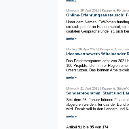
Mittwoch, 28. April 2021 |
Kategorie: Förderu
Online-Erfahrungsaustausch: Fö
Unter dem Namen ‘CoWomen funding gu
die sich primär an Frauen richtet, die
digitalen Gesprächsrunde ist, sich ke
mehr »
Montag, 26. April 2021 |
Kategorie: Ausschre
Ideenwettbewerb ‘Miteinander R
Das Förderprogramm geht von 2021 bi
100 Projekte, die in ihrer Region ein
unterstützen. Das können Arbeitskrei
mehr »
Mittwoch, 21. April 2021 |
Kategorie: Städte
Sonderprogramm ‘Stadt und Land
Seit dem 25. Januar können Finanzhi
abgerufen werden, für das der Bund b
wird. Damit soll in den Ländern und K
mehr »
Artikel
91 bis 95
von
174