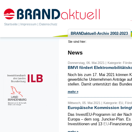
Startseite
|
Impressum
|
Datenschutz
BRANDaktuell-Archiv 2002-2023
Sie sind hier:
News
Donnerstag, 06. Mai 2021 |
Kategorie: Förd
BMVI fördert Elektromobilitäts
Noch bis zum 17. Mai 2021 können 
gewerbliche Unternehmen Anträge auf
stellen. Damit unterstützt das Bundesm
mehr »
Mittwoch, 05. Mai 2021 |
Kategorie: EU, För
Europäische Kommission bringt 
Das InvestEU-Programm ist der Nachfol
Europa – dem sog. Juncker-Plan. Es 
Investitionen und 13
EU
-Finanzierung
mehr »