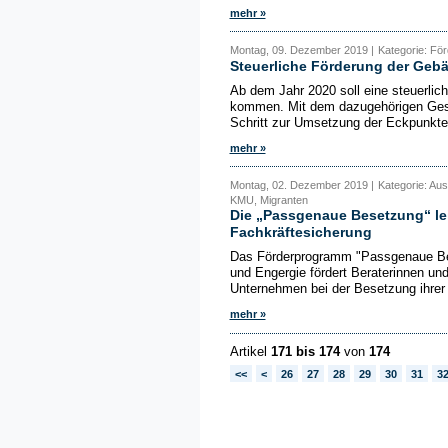
mehr »
Montag, 09. Dezember 2019 |
Kategorie: Fö
Steuerliche Förderung der Geb
Ab dem Jahr 2020 soll eine steuerli
kommen. Mit dem dazugehörigen Geset
Schritt zur Umsetzung der Eckpunkte
mehr »
Montag, 02. Dezember 2019 |
Kategorie: Aus
KMU, Migranten
Die „Passgenaue Besetzung“ lei
Fachkräftesicherung
Das Förderprogramm "Passgenaue Bes
und Engergie fördert Beraterinnen und
Unternehmen bei der Besetzung ihrer 
mehr »
Artikel
171 bis 174
von
174
<<
<
26
27
28
29
30
31
3