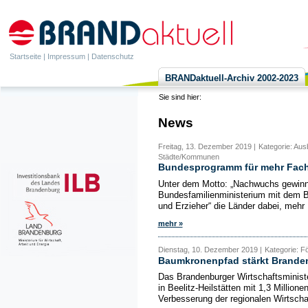
Startseite
|
Impressum
|
Datenschutz
BRANDaktuell-Archiv 2002-2023
Sie sind hier:
News
Freitag, 13. Dezember 2019 |
Kategorie: Aus
Städte/Kommunen
Bundesprogramm für mehr Fachk
Unter dem Motto: „Nachwuchs gewinne
Bundesfamilienministerium mit dem 
und Erzieher“ die Länder dabei, mehr 
mehr »
Dienstag, 10. Dezember 2019 |
Kategorie: F
Baumkronenpfad stärkt Brande
Das Brandenburger Wirtschaftsminist
in Beelitz-Heilstätten mit 1,3 Mill
Verbesserung der regionalen Wirtschaf