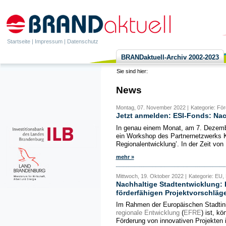
Startseite
|
Impressum
|
Datenschutz
BRANDaktuell-Archiv 2002-2023
Sie sind hier:
News
Montag, 07. November 2022 |
Kategorie: För
Jetzt anmelden: ESI-Fonds: Na
In genau einem Monat, am 7. Dezembe
ein Workshop des Partnernetzwerks 
Regionalentwicklung’. In der Zeit von 
mehr »
Mittwoch, 19. Oktober 2022 |
Kategorie: EU
Nachhaltige Stadtentwicklung: 
förderfähigen Projektvorschläg
Im Rahmen der Europäischen Stadtinit
regionale Entwicklung
(
EFRE
) ist, k
Förderung von innovativen Projekten i