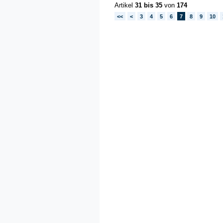
Artikel
31 bis 35
von
174
<<
<
3
4
5
6
7
8
9
10