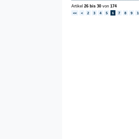
Artikel
26 bis 30
von
174
<<
<
2
3
4
5
6
7
8
9
1