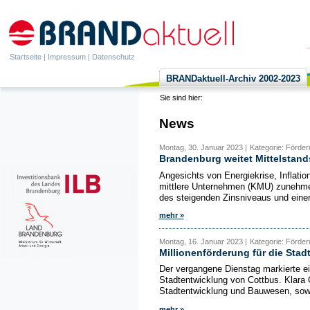
Startseite
|
Impressum
|
Datenschutz
BRANDaktuell-Archiv 2002-2023
Sie sind hier:
News
Montag, 30. Januar 2023 |
Kategorie: Förde
Brandenburg weitet Mittelstan
Angesichts von Energiekrise, Inflati
mittlere Unternehmen (KMU) zunehmen
des steigenden Zinsniveaus und einer 
mehr »
Montag, 16. Januar 2023 |
Kategorie: Förde
Millionenförderung für die Sta
Der vergangene Dienstag markierte e
Stadtentwicklung von Cottbus. Klara
Stadtentwicklung und Bauwesen, sowi
mehr »