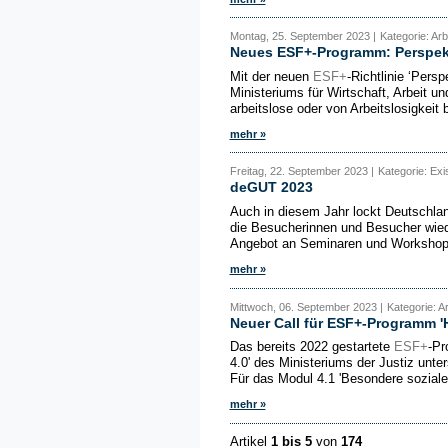
Montag, 25. September 2023 |
Kategorie: Ar
Neues ESF+-Programm: Perspekti
Mit der neuen
ESF+
-Richtlinie ‘Pers
Ministeriums für Wirtschaft, Arbeit
arbeitslose oder von Arbeitslosigkeit 
mehr »
Freitag, 22. September 2023 |
Kategorie: Ex
deGUT 2023
Auch in diesem Jahr lockt Deutschla
die Besucherinnen und Besucher wied
Angebot an Seminaren und Workshops,
mehr »
Mittwoch, 06. September 2023 |
Kategorie: A
Neuer Call für ESF+-Programm 'H
Das bereits 2022 gestartete
ESF+
-Pr
4.0' des Ministeriums der Justiz unte
Für das Modul 4.1 'Besondere sozial
mehr »
Artikel
1 bis 5
von
174