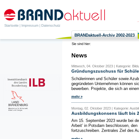
Startseite
|
Impressum
|
Datenschutz
BRANDaktuell-Archiv 2002-2023
Sie sind hier:
News
Mittwoch, 04. Oktober 2023 |
Kategorie: Bil
Gründungszuschuss für Schüler
Schülerinnen und Schüler sowie Azub
gegründeten Unternehmen können sich
bewerben. Projekte, die sich an einem
mehr »
Montag, 02. Oktober 2023 |
Kategorie: Ausbi
Ausbildungskonsens läuft bis 
Am 15. September 2023 wurde bei der
Arbeit’ in Potsdam beschlossen, den
fortzuschreiben. Zentrales Ziel des A
mehr »