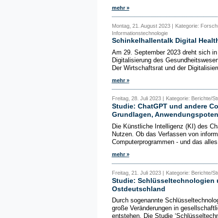
mehr »
Montag, 21. August 2023 |
Kategorie: Forsc
Informationstechnologie
Schinkelhallentalk Digital Healt
Am 29. September 2023 dreht sich in 
Digitalisierung des Gesundheitswesens
Der Wirtschaftsrat und der Digitalisier
mehr »
Freitag, 28. Juli 2023 |
Kategorie: Berichte/S
Studie: ChatGPT und andere Co
Grundlagen, Anwendungspotenz
Die Künstliche Intelligenz (KI) des 
Nutzen. Ob das Verfassen von inform
Computerprogrammen - und das alles i
mehr »
Freitag, 21. Juli 2023 |
Kategorie: Berichte/S
Studie: Schlüsseltechnologien 
Ostdeutschland
Durch sogenannte Schlüsseltechnolog
große Veränderungen in gesellschaft
entstehen. Die Studie ‘Schlüsseltechn