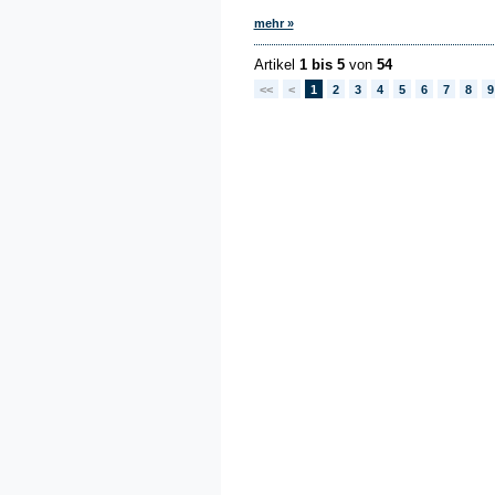
mehr »
Artikel
1 bis 5
von
54
<<
<
1
2
3
4
5
6
7
8
9