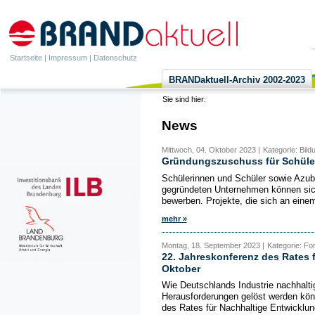
Startseite
|
Impressum
|
Datenschutz
BRANDaktuell-Archiv 2002-2023
Sie sind hier:
News
Mittwoch, 04. Oktober 2023 |
Kategorie: Bil
Gründungszuschuss für Schüler
Schülerinnen und Schüler sowie Azub
gegründeten Unternehmen können sich
bewerben. Projekte, die sich an einem
mehr »
Montag, 18. September 2023 |
Kategorie: Fo
22. Jahreskonferenz des Rates 
Oktober
Wie Deutschlands Industrie nachhaltig
Herausforderungen gelöst werden kön
des Rates für Nachhaltige Entwicklun