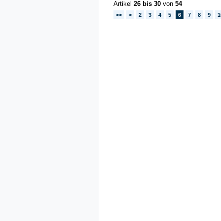
Artikel
26 bis 30
von
54
<<
<
2
3
4
5
6
7
8
9
1