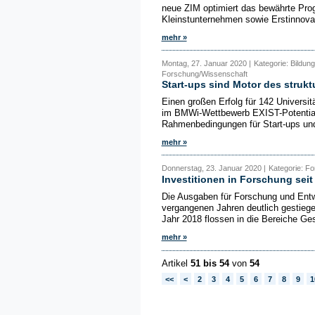
neue ZIM optimiert das bewährte Prog
Kleinstunternehmen sowie Erstinnovat
mehr »
Montag, 27. Januar 2020 |
Kategorie: Bildun
Forschung/Wissenschaft
Start-ups sind Motor des strukt
Einen großen Erfolg für 142 Universit
im BMWi-Wettbewerb EXIST-Potentiale
Rahmenbedingungen für Start-ups und
mehr »
Donnerstag, 23. Januar 2020 |
Kategorie: F
Investitionen in Forschung sei
Die Ausgaben für Forschung und Ent
vergangenen Jahren deutlich gestieg
Jahr 2018 flossen in die Bereiche Ge
mehr »
Artikel
51 bis 54
von
54
<<
<
2
3
4
5
6
7
8
9
1