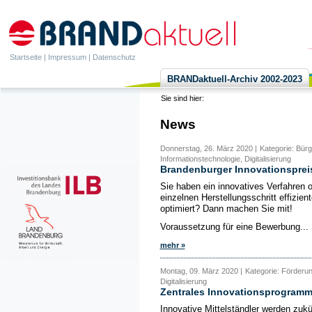
Startseite
|
Impressum
|
Datenschutz
BRANDaktuell-Archiv 2002-2023
Sie sind hier:
News
Donnerstag, 26. März 2020 |
Kategorie: Bür
Informationstechnologie, Digitalisierung
Brandenburger Innovationsprei
Sie haben ein innovatives Verfahren o
einzelnen Herstellungsschritt effizi
optimiert? Dann machen Sie mit!
Voraussetzung für eine Bewerbung...
mehr »
Montag, 09. März 2020 |
Kategorie: Förderu
Digitalisierung
Zentrales Innovationsprogramm 
Innovative Mittelständler werden zuk