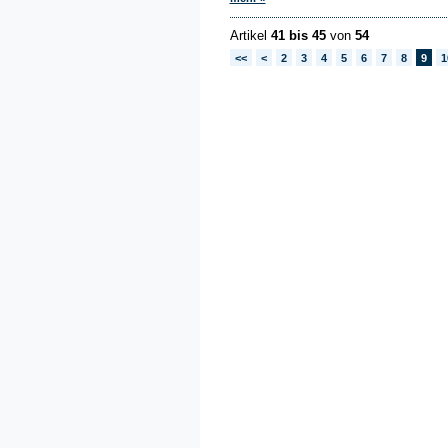
Artikel
41 bis 45
von
54
<<
<
2
3
4
5
6
7
8
9
1