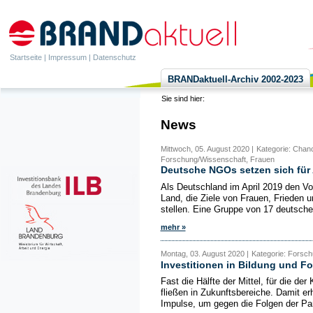
Startseite
|
Impressum
|
Datenschutz
BRANDaktuell-Archiv 2002-2023
Sie sind hier:
News
Mittwoch, 05. August 2020 |
Kategorie: Chanc
Forschung/Wissenschaft, Frauen
Deutsche NGOs setzen sich für 
Als Deutschland im April 2019 den Vo
Land, die Ziele von Frauen, Frieden u
stellen. Eine Gruppe von 17 deutsche
mehr »
Montag, 03. August 2020 |
Kategorie: Forsch
Investitionen in Bildung und F
Fast die Hälfte der Mittel, für die de
fließen in Zukunftsbereiche. Damit er
Impulse, um gegen die Folgen der Pa