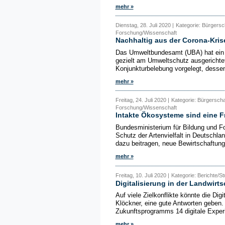
mehr »
Dienstag, 28. Juli 2020 |
Kategorie: Bürgersc
Forschung/Wissenschaft
Nachhaltig aus der Corona-Kris
Das Umweltbundesamt (UBA) hat ein K
gezielt am Umweltschutz ausgerichte
Konjunkturbelebung vorgelegt, dessen
mehr »
Freitag, 24. Juli 2020 |
Kategorie: Bürgersch
Forschung/Wissenschaft
Intakte Ökosysteme sind eine F
Bundesministerium für Bildung und F
Schutz der Artenvielfalt in Deutschla
dazu beitragen, neue Bewirtschaftun
mehr »
Freitag, 10. Juli 2020 |
Kategorie: Berichte/S
Digitalisierung in der Landwirts
Auf viele Zielkonflikte könnte die Digi
Klöckner, eine gute Antworten geben
Zukunftsprogramms 14 digitale Experim
mehr »