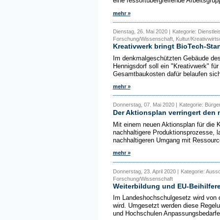
eine ressortübergreifende Arbeitsgrupp
mehr »
Dienstag, 26. Mai 2020 |
Kategorie: Dienstle
Forschung/Wissenschaft, Kultur/Kreativwirts
Kreativwerk bringt BioTech-Sta
Im denkmalgeschützten Gebäude des
Hennigsdorf soll ein "Kreativwerk" fü
Gesamtbaukosten dafür belaufen sich 
mehr »
Donnerstag, 07. Mai 2020 |
Kategorie: Bürg
Der Aktionsplan verringert den
Mit einem neuen Aktionsplan für die 
nachhaltigere Produktionsprozesse, l
nachhaltigeren Umgang mit Ressourcen
mehr »
Donnerstag, 23. April 2020 |
Kategorie: Auss
Forschung/Wissenschaft
Weiterbildung und EU-Beihilfer
Im Landeshochschulgesetz wird von de
wird. Umgesetzt werden diese Regelu
und Hochschulen Anpassungsbedarf