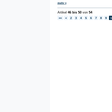
mehr »
Artikel
46 bis 50
von
54
<<
<
2
3
4
5
6
7
8
9
1