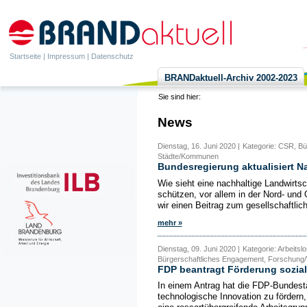
Startseite
|
Impressum
|
Datenschutz
BRANDaktuell-Archiv 2002-2023
Sie sind hier:
News
Dienstag, 16. Juni 2020 |
Kategorie: CSR, Bü
Städte/Kommunen
Bundesregierung aktualisiert Na
Wie sieht eine nachhaltige Landwirts
schützen, vor allem in der Nord- un
wir einen Beitrag zum gesellschaftli
mehr »
Dienstag, 09. Juni 2020 |
Kategorie: Arbeitsl
Bürgerschaftliches Engagement, Forschung/
FDP beantragt Förderung sozial
In einem Antrag hat die FDP-Bundesta
technologische Innovation zu fördern,