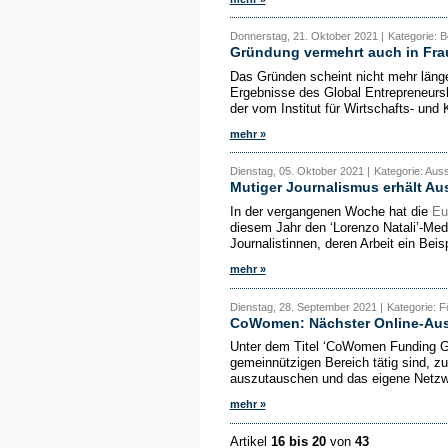
Donnerstag, 21. Oktober 2021 |
Kategorie: B
Gründung vermehrt auch in Fr
Das Gründen scheint nicht mehr länge
Ergebnisse des Global Entrepreneurs
der vom Institut für Wirtschafts- und 
mehr »
Dienstag, 05. Oktober 2021 |
Kategorie: Aus
Mutiger Journalismus erhält A
In der vergangenen Woche hat die
Eu
diesem Jahr den ‘Lorenzo Natali’-Med
Journalistinnen, deren Arbeit ein Beispi
mehr »
Dienstag, 28. September 2021 |
Kategorie: 
CoWomen: Nächster Online-Aust
Unter dem Titel ‘CoWomen Funding Gu
gemeinnützigen Bereich tätig sind, z
auszutauschen und das eigene Netzwe
mehr »
Artikel
16 bis 20
von
43