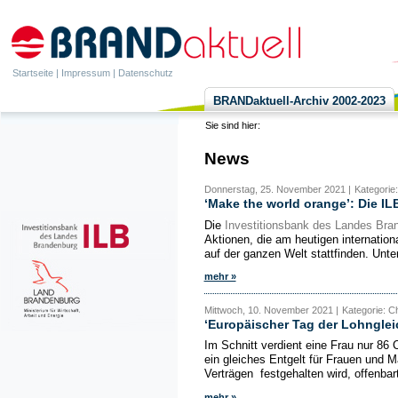
Startseite
|
Impressum
|
Datenschutz
BRANDaktuell-Archiv 2002-2023
Sie sind hier:
News
Donnerstag, 25. November 2021 |
Kategorie
‘Make the world orange’: Die IL
Die
Investitionsbank des Landes Bra
Aktionen, die am heutigen internatio
auf der ganzen Welt stattfinden. Unt
mehr »
Mittwoch, 10. November 2021 |
Kategorie: C
‘Europäischer Tag der Lohnglei
Im Schnitt verdient eine Frau nur 86 
ein gleiches Entgelt für Frauen und M
Verträgen festgehalten wird, offenbart
mehr »