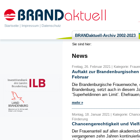
Startseite
|
Impressum
|
Datenschutz
BRANDaktuell-Archiv 2002-2023
Sie sind hier:
News
Freitag, 26. Februar 2021 |
Kategorie: Fraue
Auftakt zur Brandenburgischen
Februar
Die Brandenburgische Frauenwoche, ei
Brandenburg, setzt auch in diesem Ja
‘Superheldinnen am Limit’. Ehefrauen,
mehr »
Montag, 18. Januar 2021 |
Kategorie: Chance
Förderung
Chancengerechtigkeit und Vielf
Der Frauenanteil auf allen akademisch
vergangenen zehn Jahren kontinuier