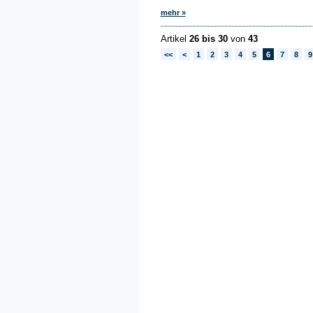
mehr »
Artikel
26 bis 30
von
43
<<
<
1
2
3
4
5
6
7
8
9