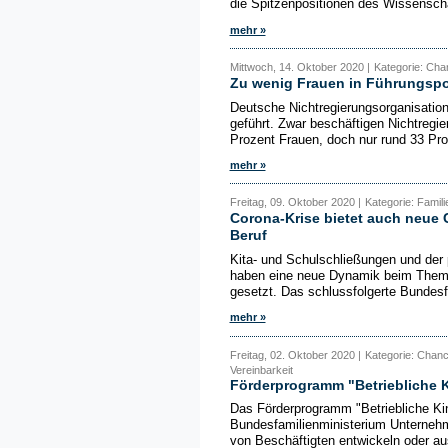
die Spitzenpositionen des Wissenscha
mehr »
Mittwoch, 14. Oktober 2020 |
Kategorie: Cha
Zu wenig Frauen in Führungspos
Deutsche Nichtregierungsorganisatio
geführt. Zwar beschäftigen Nichtregi
Prozent Frauen, doch nur rund 33 Proz
mehr »
Freitag, 09. Oktober 2020 |
Kategorie: Famili
Corona-Krise bietet auch neue 
Beruf
Kita- und Schulschließungen und der
haben eine neue Dynamik beim Thema 
gesetzt. Das schlussfolgerte Bundesfa
mehr »
Freitag, 02. Oktober 2020 |
Kategorie: Chanc
Vereinbarkeit
Förderprogramm "Betriebliche K
Das Förderprogramm "Betriebliche Kin
Bundesfamilienministerium Unternehme
von Beschäftigten entwickeln oder au