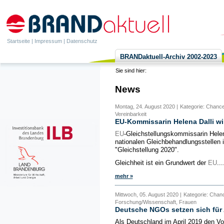
Startseite
|
Impressum
|
Datenschutz
BRANDaktuell-Archiv 2002-2023
Sie sind hier:
News
Montag, 24. August 2020 |
Kategorie: Chance
Vereinbarkeit
EU-Kommissarin Helena Dalli wi
EU
-Gleichstellungskommissarin Helena
nationalen Gleichbehandlungsstellen 
"Gleichstellung 2020".
Gleichheit ist ein Grundwert der
EU
...
mehr »
Mittwoch, 05. August 2020 |
Kategorie: Chanc
Forschung/Wissenschaft, Frauen
Deutsche NGOs setzen sich für 
Als Deutschland im April 2019 den Vo