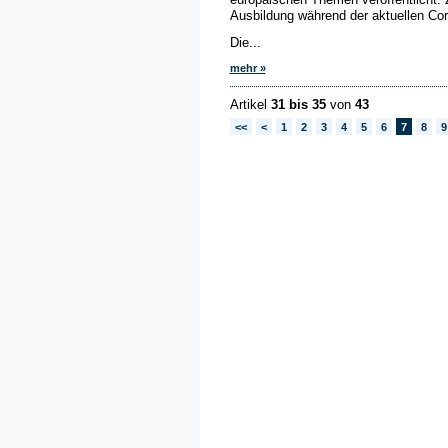
Ausbildung während der aktuellen Co
Die...
mehr »
Artikel
31 bis 35
von
43
<<
<
1
2
3
4
5
6
7
8
9