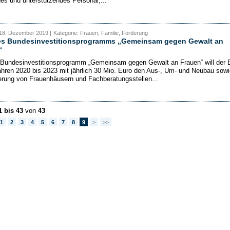
des und unterstützendes Personal,...
 18. Dezember 2019 |
Kategorie: Frauen, Familie, Förderung
des Bundesinvestitionsprogramms „Gemeinsam gegen Gewalt an
“
Bundesinvestitionsprogramm „Gemeinsam gegen Gewalt an Frauen“ will der 
ahren 2020 bis 2023 mit jährlich 30 Mio. Euro den Aus-, Um- und Neubau sowi
erung von Frauenhäusern und Fachberatungsstellen...
1 bis 43
von
43
1
2
3
4
5
6
7
8
9
>
>>