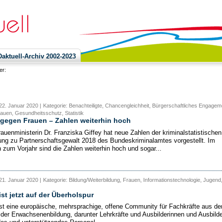
ktuell-Archiv 2002-2023
ier:
22. Januar 2020 |
Kategorie: Benachteiligte, Chancengleichheit, Bürgerschaftliches Engagem
rauen, Gesundheitsschutz, Statistik
gegen Frauen – Zahlen weiterhin hoch
auenministerin Dr. Franziska Giffey hat neue Zahlen der kriminalstatistischen
ng zu Partnerschaftsgewalt 2018 des Bundeskriminalamtes vorgestellt. Im
h zum Vorjahr sind die Zahlen weiterhin hoch und sogar...
21. Januar 2020 |
Kategorie: Bildung/Weiterbildung, Frauen, Informationstechnologie, Jugend
st jetzt auf der Überholspur
t eine europäische, mehrsprachige, offene Community für Fachkräfte aus d
 der Erwachsenenbildung, darunter Lehrkräfte und Ausbilderinnen und Ausbilde