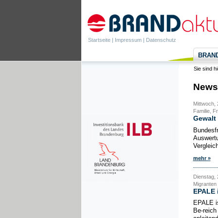
Startseite
|
Impressum
|
Datenschutz
BRANDa
Sie sind h
News
Mittwoch, 
Familie, F
Gewalt 
Bundesfr
Auswertu
Vergleic
mehr »
Dienstag, 
Migranten
EPALE i
EPALE is
Be-reich