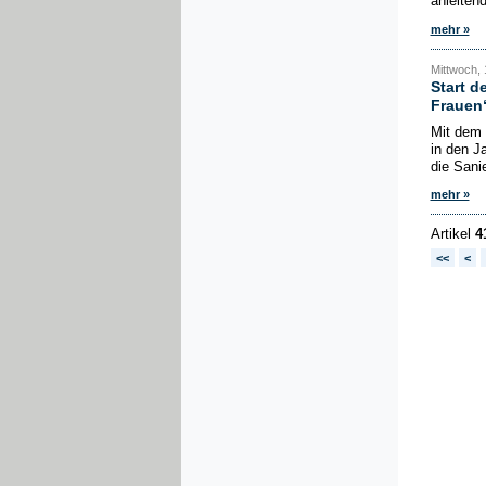
anleiten
mehr »
Mittwoch,
Start 
Frauen
Mit dem 
in den J
die Sani
mehr »
Artikel
4
<<
<