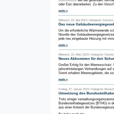
Kommission
will die geltenden Verm
oder Eier überarbeiten. Zu den Vorsc
mehr »
Mittwoch, 03. Mai 2023 |
Kategorie: Gesetze,
Das neue Gebäudeenergiegeset
Um die erforderliche Wärmewende schn
Novelle des Gebäudeenergiegesetzes
jede neu eingebaute Heizung mit mind
mehr »
Mittwoch, 15. März 2023 |
Kategorie: Gesetz
Neues Abkommen für den Schut
Großer Erfolg für den Meeresschutz: 
jahrzehntelangen Verhandlungen auf
Somit erhalten Meeresgebiete, die sich
mehr »
Freitag, 27. Januar 2023 |
Kategorie: Benacht
Umsetzung des Bundesteilhabe
Trotz einiger verwaltungsorganisator
Bundesteilhabegesetzes (BTHG) in d
aus einer Antwort der Bundesregierun