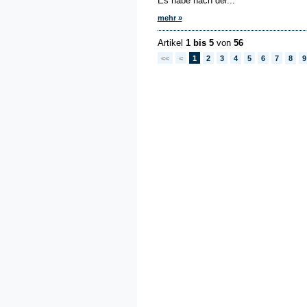
Es habe nach der...
mehr »
Artikel
1 bis 5
von
56
<<
<
1
2
3
4
5
6
7
8
9