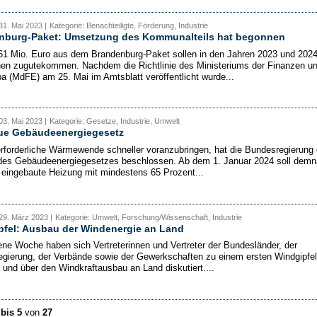
31. Mai 2023 |
Kategorie: Benachteiligte, Förderung, Industrie
nburg-Paket: Umsetzung des Kommunalteils hat begonnen
61 Mio. Euro aus dem Brandenburg-Paket sollen in den Jahren 2023 und 202
 zugutekommen. Nachdem die Richtlinie des Ministeriums der Finanzen u
pa (MdFE) am 25. Mai im Amtsblatt veröffentlicht wurde...
03. Mai 2023 |
Kategorie: Gesetze, Industrie, Umwelt
ue Gebäudeenergiegesetz
rforderliche Wärmewende schneller voranzubringen, hat die Bundesregierung 
des Gebäudeenergiegesetzes beschlossen. Ab dem 1. Januar 2024 soll dem
 eingebaute Heizung mit mindestens 65 Prozent...
29. März 2023 |
Kategorie: Umwelt, Forschung/Wissenschaft, Industrie
pfel: Ausbau der Windenergie an Land
ne Woche haben sich Vertreterinnen und Vertreter der Bundesländer, der
gierung, der Verbände sowie der Gewerkschaften zu einem ersten Windgipfel
n und über den Windkraftausbau an Land diskutiert....
 bis 5
von
27