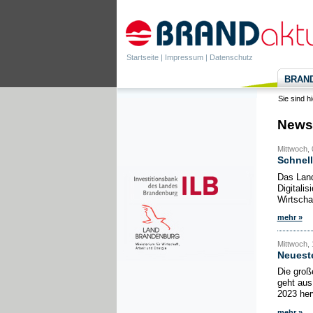
Startseite
|
Impressum
|
Datenschutz
BRANDa
Sie sind h
News
Mittwoch, 
Schnell
Das Land
Digitalis
Wirtschaf
mehr »
Mittwoch, 1
Neuest
Die groß
geht aus
2023 her
mehr »