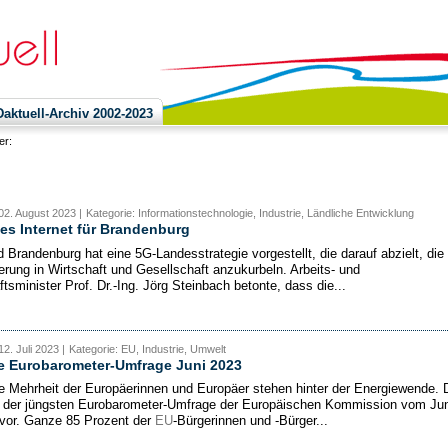
ktuell-Archiv 2002-2023
ier:
02. August 2023 |
Kategorie: Informationstechnologie, Industrie, Ländliche Entwicklung
es Internet für Brandenburg
 Brandenburg hat eine 5G-Landesstrategie vorgestellt, die darauf abzielt, die
ierung in Wirtschaft und Gesellschaft anzukurbeln. Arbeits- und
tsminister Prof. Dr.-Ing. Jörg Steinbach betonte, dass die...
2. Juli 2023 |
Kategorie: EU, Industrie, Umwelt
e Eurobarometer-Umfrage Juni 2023
e Mehrheit der Europäerinnen und Europäer stehen hinter der Energiewende. 
 der jüngsten Eurobarometer-Umfrage der Europäischen Kommission vom Jun
vor. Ganze 85 Prozent der
EU
-Bürgerinnen und -Bürger...