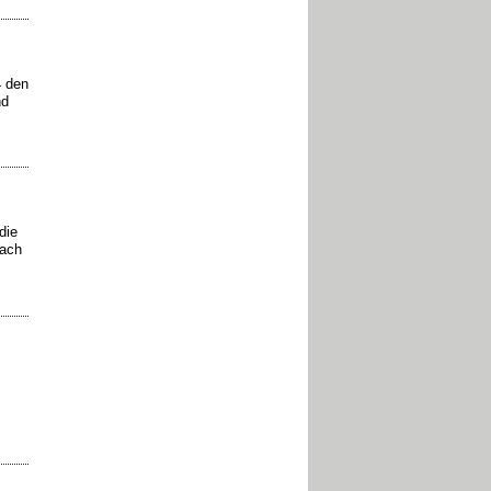
4 den
nd
die
nach