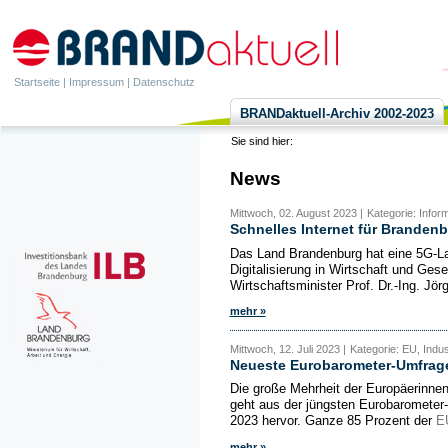
Startseite
|
Impressum
|
Datenschutz
BRANDaktuell-Archiv 2002-2023
Sie sind hier:
News
Mittwoch, 02. August 2023 |
Kategorie: Infor
Schnelles Internet für Branden
Das Land Brandenburg hat eine 5G-Land
Digitalisierung in Wirtschaft und Gese
Wirtschaftsminister Prof. Dr.-Ing. Jör
mehr »
Mittwoch, 12. Juli 2023 |
Kategorie: EU, Indus
Neueste Eurobarometer-Umfrage
Die große Mehrheit der Europäerinnen
geht aus der jüngsten Eurobaromete
2023 hervor. Ganze 85 Prozent der
E
mehr »