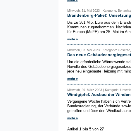
Mittwoch, 31. Mai 2023 |
Kategorie: Benachtei
Brandenburg-Paket: Umsetzung
Bis zu 361 Mio. Euro aus dem Brande
Kommunen zugutekommen. Nachdem die
für Europa (MdFE) am 25. Mai im Amtsb
mehr »
Mittwoch, 03. Mai 2023 |
Kategorie: Gesetze,
Das neue Gebäudeenergiegeset
Um die erforderliche Wärmewende schn
Novelle des Gebäudeenergiegesetzes
jede neu eingebaute Heizung mit mind
mehr »
Mittwoch, 29. März 2023 |
Kategorie: Umwelt
Windgipfel: Ausbau der Winden
Vergangene Woche haben sich Vertrete
Bundesregierung, der Verbände sowie
getroffen und über den Windkraftausba
mehr »
Artikel
1 bis 5
von
27