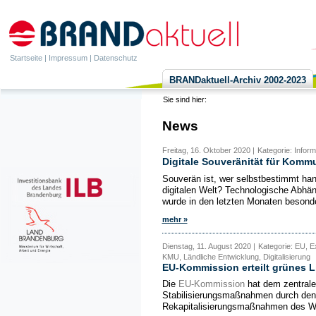
Startseite
|
Impressum
|
Datenschutz
BRANDaktuell-Archiv 2002-2023
Sie sind hier:
News
Freitag, 16. Oktober 2020 |
Kategorie: Infor
Digitale Souveränität für Kom
Souverän ist, wer selbstbestimmt han
digitalen Welt? Technologische Abhän
wurde in den letzten Monaten besonder
mehr »
Dienstag, 11. August 2020 |
Kategorie: EU, E
KMU, Ländliche Entwicklung, Digitalisierung
EU-Kommission erteilt grünes Li
Die
EU-Kommission
hat dem zentral
Stabilisierungsmaßnahmen durch den 
Rekapitalisierungsmaßnahmen des W