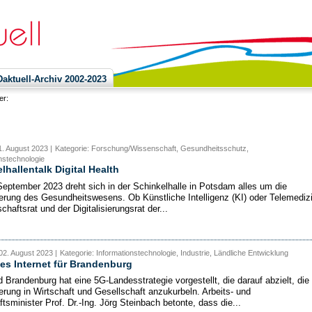
ktuell-Archiv 2002-2023
ier:
. August 2023 |
Kategorie: Forschung/Wissenschaft, Gesundheitsschutz,
nstechnologie
lhallentalk Digital Health
eptember 2023 dreht sich in der Schinkelhalle in Potsdam alles um die
sierung des Gesundheitswesens. Ob Künstliche Intelligenz (KI) oder Telemedizi
chaftsrat und der Digitalisierungsrat der...
02. August 2023 |
Kategorie: Informationstechnologie, Industrie, Ländliche Entwicklung
es Internet für Brandenburg
 Brandenburg hat eine 5G-Landesstrategie vorgestellt, die darauf abzielt, die
ierung in Wirtschaft und Gesellschaft anzukurbeln. Arbeits- und
tsminister Prof. Dr.-Ing. Jörg Steinbach betonte, dass die...