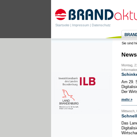
Startseite
|
Impressum
|
Datenschutz
BRANDa
Sie sind h
News
Montag, 21
Informatio
Schinke
Am 29. S
Digitali
Der Wirts
mehr »
Mittwoch, 
Schnell
Das Land
Digitalis
Wirtschaf