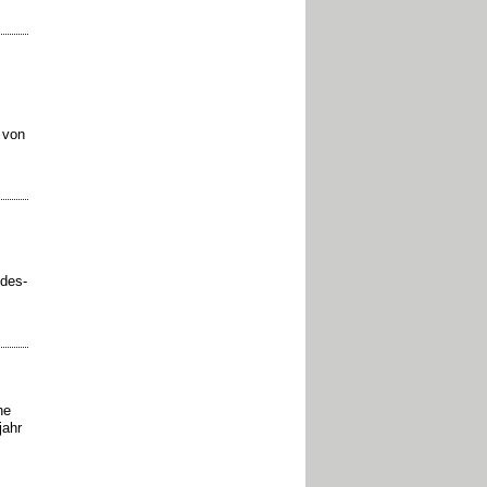
 von
ndes-
he
jahr