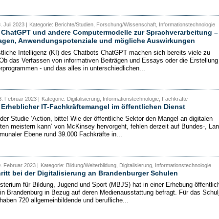
. Juli 2023 |
Kategorie: Berichte/Studien, Forschung/Wissenschaft, Informationstechnologie
: ChatGPT und andere Computermodelle zur Sprachverarbeitung –
agen, Anwendungspotenziale und mögliche Auswirkungen
tliche Intelligenz (KI) des Chatbots ChatGPT machen sich bereits viele zu
Ob das Verfassen von informativen Beiträgen und Essays oder die Erstellung
programmen - und das alles in unterschiedlichen...
. Februar 2023 |
Kategorie: Digitalisierung, Informationstechnologie, Fachkräfte
 Erheblicher IT-Fachkräftemangel im öffentlichen Dienst
er Studie ‘Action, bitte! Wie der öffentliche Sektor den Mangel an digitalen
ten meistern kann’ von McKinsey hervorgeht, fehlen derzeit auf Bundes-, La
unaler Ebene rund 39.000 Fachkräfte in...
0. Februar 2023 |
Kategorie: Bildung/Weiterbildung, Digitalisierung, Informationstechnologie
ritt bei der Digitalisierung an Brandenburger Schulen
sterium für Bildung, Jugend und Sport (MBJS) hat in einer Erhebung öffentlic
in Brandenburg in Bezug auf deren Medienausstattung befragt. Für das Schul
haben 720 allgemeinbildende und berufliche...