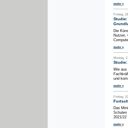
mehr »
Freitag, 28
Studie
Grundl
Die Küns
Nutzen. 
Computer
mehr »
Montag, 13
Studie:
Wie aus d
Fachkräf
und komm
mehr »
Freitag, 1
Fortsch
Das Mini
Schulen 
2021/22 
mehr »