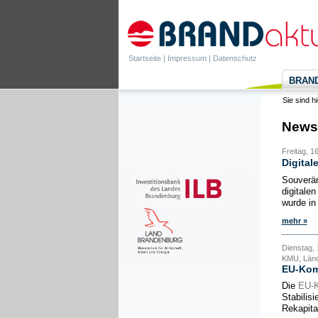
Startseite
|
Impressum
|
Datenschutz
BRANDa
Sie sind h
News
Freitag, 1
Digital
Souverän
digitale
wurde in
mehr »
Dienstag, 
KMU, Ländl
EU-Komm
Die
EU-
Stabilis
Rekapita