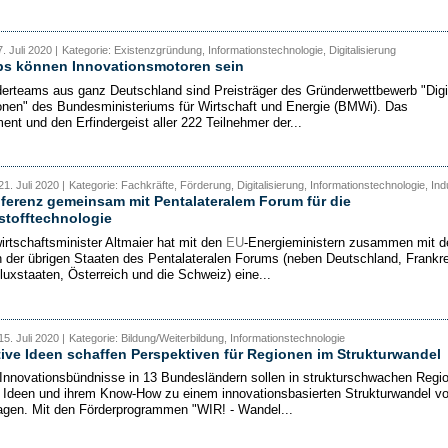
. Juli 2020 |
Kategorie: Existenzgründung, Informationstechnologie, Digitalisierung
ups können Innovationsmotoren sein
erteams aus ganz Deutschland sind Preisträger des Gründerwettbewerb "Digi
onen" des Bundesministeriums für Wirtschaft und Energie (BMWi). Das
nt und den Erfindergeist aller 222 Teilnehmer der...
1. Juli 2020 |
Kategorie: Fachkräfte, Förderung, Digitalisierung, Informationstechnologie, Ind
erenz gemeinsam mit Pentalateralem Forum für die
stofftechnologie
rtschaftsminister Altmaier hat mit den
EU
-Energieministern zusammen mit d
n der übrigen Staaten des Pentalateralen Forums (neben Deutschland, Frankre
luxstaaten, Österreich und die Schweiz) eine...
5. Juli 2020 |
Kategorie: Bildung/Weiterbildung, Informationstechnologie
ive Ideen schaffen Perspektiven für Regionen im Strukturwandel
Innovationsbündnisse in 13 Bundesländern sollen in strukturschwachen Regi
n Ideen und ihrem Know-How zu einem innovationsbasierten Strukturwandel vo
ragen. Mit den Förderprogrammen "WIR! - Wandel...