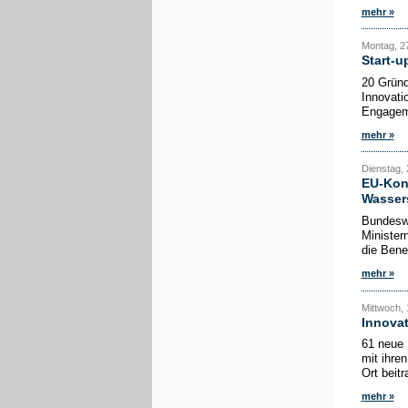
mehr »
Montag, 27
Start-
20 Gründ
Innovati
Engageme
mehr »
Dienstag, 2
EU-Konf
Wasser
Bundeswi
Minister
die Bene
mehr »
Mittwoch, 1
Innovat
61 neue 
mit ihre
Ort beit
mehr »