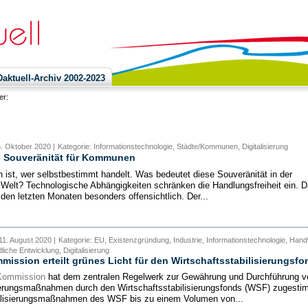
ktuell-Archiv 2002-2023
ier:
6. Oktober 2020 |
Kategorie: Informationstechnologie, Städte/Kommunen, Digitalisierung
e Souveränität für Kommunen
 ist, wer selbstbestimmt handelt. Was bedeutet diese Souveränität in der
n Welt? Technologische Abhängigkeiten schränken die Handlungsfreiheit ein. 
 den letzten Monaten besonders offensichtlich. Der...
11. August 2020 |
Kategorie: EU, Existenzgründung, Industrie, Informationstechnologie, Han
iche Entwicklung, Digitalisierung
ission erteilt grünes Licht für den Wirtschaftsstabilisierungsfo
Kommission
hat dem zentralen Regelwerk zur Gewährung und Durchführung v
ierungsmaßnahmen durch den Wirtschaftsstabilisierungsfonds (WSF) zugesti
lisierungsmaßnahmen des WSF bis zu einem Volumen von...