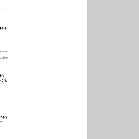
tale
ustrie
en
ich,
onen
r