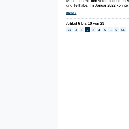
Menschen mit den verschiedensten Be
und Teilhabe. Im Januar 2022 konnte 
mehr »
Artikel
6 bis 10
von
29
<<
<
1
2
3
4
5
6
>
>>