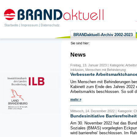
Startseite
|
Impressum
|
Datenschutz
BRANDaktuell-Archiv 2002-2023
Sie sind hier:
News
Freitag, 13. Januar 2023 |
Kategorie: Arbeits
Inklusion, Menschen mit Behinderung
Verbesserte Arbeitsmarktchanc
Um Menschen mit Behinderungen besse
Kabinett zum Ende des Jahres 2022 e
Arbeitsmarkts beschlossen. So soll di
mehr »
Mittwoch, 14. Dezember 2022 |
Kategorie: C
Bundesinitiative Barrierefreiheit
Am 30. November 2022 hat das Bundes
Soziales (BMAS) vorgelegten Eckpunkt
wird barrierefrei’ beschlossen. Im Rah