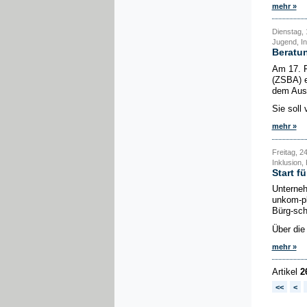
mehr »
Dienstag, 1
Jugend, In
Beratun
Am 17. F
(ZSBA) e
dem Aus
Sie soll 
mehr »
Freitag, 2
Inklusion
Start f
Unterneh
unkom-pl
Bürg-sch
Über die 
mehr »
Artikel
2
<<
<