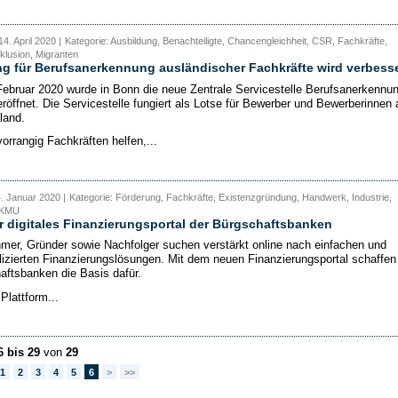
4. April 2020 |
Kategorie: Ausbildung, Benachteiligte, Chancengleichheit, CSR, Fachkräfte,
klusion, Migranten
g für Berufsanerkennung ausländischer Fachkräfte wird verbesse
ebruar 2020 wurde in Bonn die neue Zentrale Servicestelle Berufsanerkennu
röffnet. Die Servicestelle fungiert als Lotse für Bewerber und Bewerberinnen 
land.
vorrangig Fachkräften helfen,...
4. Januar 2020 |
Kategorie: Förderung, Fachkräfte, Existenzgründung, Handwerk, Industrie,
, KMU
ür digitales Finanzierungsportal der Bürgschaftsbanken
mer, Gründer sowie Nachfolger suchen verstärkt online nach einfachen und
izierten Finanzierungslösungen. Mit dem neuen Finanzierungsportal schaffen
aftsbanken die Basis dafür.
Plattform...
6 bis 29
von
29
1
2
3
4
5
6
>
>>