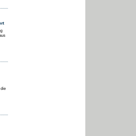
rt
ng
aus
 die