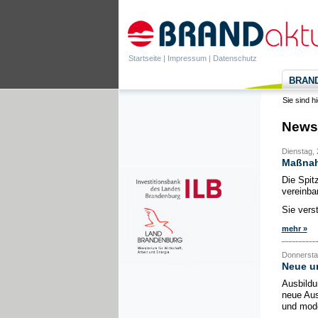
Startseite
|
Impressum
|
Datenschutz
BRANDa
Sie sind h
News
Dienstag, 
Maßnahm
Die Spit
vereinba
Sie vers
mehr »
Donnerstag
Neue u
Ausbildu
neue Aus
und mode