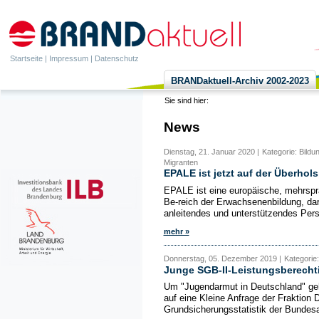
Startseite
|
Impressum
|
Datenschutz
BRANDaktuell-Archiv 2002-2023
Sie sind hier:
News
Dienstag, 21. Januar 2020 |
Kategorie: Bildu
Migranten
EPALE ist jetzt auf der Überhol
EPALE ist eine europäische, mehrspr
Be-reich der Erwachsenenbildung, dar
anleitendes und unterstützendes Perso
mehr »
Donnerstag, 05. Dezember 2019 |
Kategorie:
Junge SGB-II-Leistungsberecht
Um "Jugendarmut in Deutschland" geh
auf eine Kleine Anfrage der Fraktion 
Grundsicherungsstatistik der Bundesag