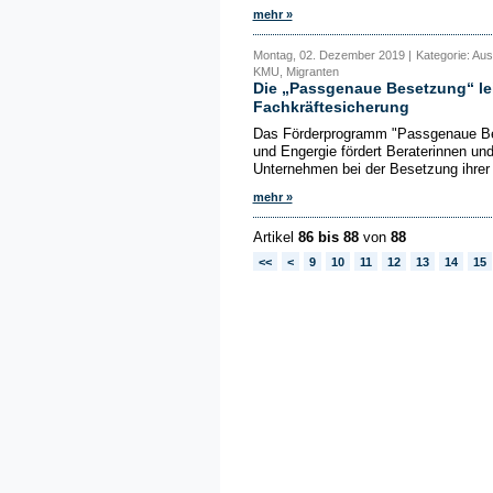
mehr »
Montag, 02. Dezember 2019 |
Kategorie: Aus
KMU, Migranten
Die „Passgenaue Besetzung“ lei
Fachkräftesicherung
Das Förderprogramm "Passgenaue Bes
und Engergie fördert Beraterinnen und
Unternehmen bei der Besetzung ihrer 
mehr »
Artikel
86 bis 88
von
88
<<
<
9
10
11
12
13
14
15