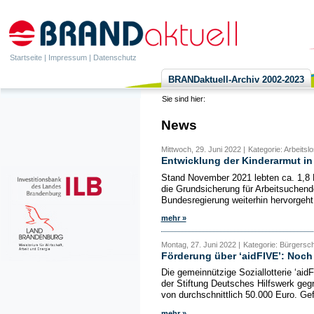
Startseite
|
Impressum
|
Datenschutz
BRANDaktuell-Archiv 2002-2023
Sie sind hier:
News
Mittwoch, 29. Juni 2022 |
Kategorie: Arbeitslo
Entwicklung der Kinderarmut i
Stand November 2021 lebten ca. 1,8 M
die Grundsicherung für Arbeitsuchend
Bundesregierung weiterhin hervorgeht,
mehr »
Montag, 27. Juni 2022 |
Kategorie: Bürgersc
Förderung über ‘aidFIVE’: Noch 
Die gemeinnützige Soziallotterie ‘ai
der Stiftung Deutsches Hilfswerk geg
von durchschnittlich 50.000 Euro. Ge
mehr »