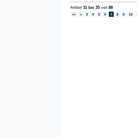
Artikel
31 bis 35
von
88
<<
<
3
4
5
6
7
8
9
10