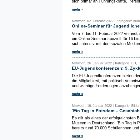
sich primär an Führungskräfte, Person
mehr »
Mittwoch, 02. Februar 2022 |
Kategorie: Bild
Online-Seminar für Jugendliche
Vom 7. bis 11. Februar 2022 veranstal
ein Online-Seminar speziell für 16 b
sich intensiv mit den sozialen Medien.
mehr »
Mittwoch, 26. Januar 2022 |
Kategorie: EU, 
EU-Jugendkonferenzen: 9. Zyklu
Die
EU
-Jugendkonferenzen bieten d
die Möglichkeit, mit politisch Veran
und wichtige Forderungen anzubringen
mehr »
Mittwoch, 19. Januar 2022 |
Kategorie: Bildu
‘Ein Tag in Potsdam – Geschicht
Es gilt als eines der erfolgreichsten
Museen in Deutschland: ‘Ein Tag in 
bereits rund 70.000 Schülerinnen un
mehr »