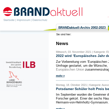
Startseite
|
Impressum
|
Datenschutz
BRANDaktuell-Archiv 2002-2023
Sie sind hier:
News
Mittwoch, 03. November 2021 |
Kategorie: E
2022 wird ‘Europäisches Jahr d
Zur Vorbereitung vom ‘Europäischen 
Umfrage gestartet, um die Wünsche,
Europäischen Union
zusammenzutragen
mehr »
Montag, 18. Oktober 2021 |
Kategorie: Auss
Potsdamer Schüler holt Preis 
Im September wurden die Gewinner d
Forscher gekürt. Einer der sechs Ha
Hermann-von-Helmholtz-Gymnasium. W
mehr »