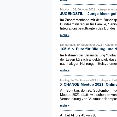
Mittwoch, 06. Oktober 2021 |
Kategorie: Aus
JUGENDSTIL – Junge Ideen gefö
Im Zusammenhang mit dem Bundesprog
Bundesministerium für Familie, Seni
Integrationsbeauftragten des Bundes
mehr »
Donnerstag, 30. September 2021 |
Kategorie
165 Mio. Euro für Bildung und
Im Rahmen der Veranstaltung ‘Global 
der Leyen kürzlich angekündigt, dass
nachhaltigen Nahrungsmittelsysteme
mehr »
Freitag, 24. September 2021 |
Kategorie: Bil
X-CHANGE-Meetup 2021: Online
Am Sonntag, den 26. September in de
Meetup 2021’ statt, wie schon im vora
Veranstaltung von ‘AustauschKompass
mehr »
Artikel
41 bis 45
von
88