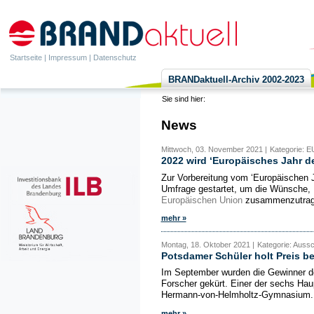
Startseite
|
Impressum
|
Datenschutz
BRANDaktuell-Archiv 2002-2023
Sie sind hier:
News
Mittwoch, 03. November 2021 |
Kategorie: E
2022 wird ‘Europäisches Jahr d
Zur Vorbereitung vom ‘Europäischen 
Umfrage gestartet, um die Wünsche,
Europäischen Union
zusammenzutragen
mehr »
Montag, 18. Oktober 2021 |
Kategorie: Auss
Potsdamer Schüler holt Preis 
Im September wurden die Gewinner d
Forscher gekürt. Einer der sechs Ha
Hermann-von-Helmholtz-Gymnasium. W
mehr »