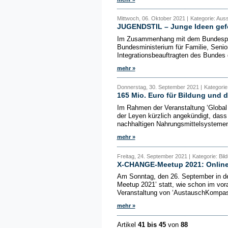
Mittwoch, 06. Oktober 2021 |
Kategorie: Aus
JUGENDSTIL – Junge Ideen gefö
Im Zusammenhang mit dem Bundesprog
Bundesministerium für Familie, Seni
Integrationsbeauftragten des Bundes
mehr »
Donnerstag, 30. September 2021 |
Kategorie
165 Mio. Euro für Bildung und
Im Rahmen der Veranstaltung ‘Global 
der Leyen kürzlich angekündigt, dass
nachhaltigen Nahrungsmittelsysteme
mehr »
Freitag, 24. September 2021 |
Kategorie: Bil
X-CHANGE-Meetup 2021: Online
Am Sonntag, den 26. September in de
Meetup 2021’ statt, wie schon im vora
Veranstaltung von ‘AustauschKompass
mehr »
Artikel
41 bis 45
von
88