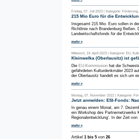
Freitag, 07. Juli 2023 |
Kategorie: Förderung,
215 Mio Euro für die Entwicklu
Insgesamt 215 Mio. Euro sollen in d
Richtlinie nach Brandenburg fließen
Landwirtschaftsfonds für die Entwick
mehr »
Mittwoch, 19. April 2023 |
Kategorie: EU, Kult
Kleinwelka (Oberlausitz) ist ge
Die
EU-Kommission
hat die Schwester
gefährdeten Kulturdenkmäler 2023 
der Oberlausitz handelt es sich um ei
mehr »
Montag, 07. November 2022 |
Kategorie: För
Jetzt anmelden: ESI-Fonds: Na
In genau einem Monat, am 7. Dezembe
ein Workshop des Partnernetzwerks 
Regionalentwicklung’. In der Zeit von 
mehr »
Artikel
1 bis 5
von
26