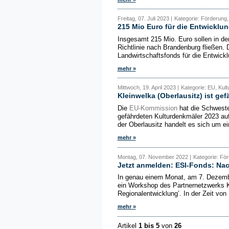
Freitag, 07. Juli 2023 |
Kategorie: Förderung,
215 Mio Euro für die Entwicklu
Insgesamt 215 Mio. Euro sollen in d
Richtlinie nach Brandenburg fließen
Landwirtschaftsfonds für die Entwick
mehr »
Mittwoch, 19. April 2023 |
Kategorie: EU, Kult
Kleinwelka (Oberlausitz) ist ge
Die
EU-Kommission
hat die Schwester
gefährdeten Kulturdenkmäler 2023 
der Oberlausitz handelt es sich um ei
mehr »
Montag, 07. November 2022 |
Kategorie: För
Jetzt anmelden: ESI-Fonds: Na
In genau einem Monat, am 7. Dezembe
ein Workshop des Partnernetzwerks 
Regionalentwicklung’. In der Zeit von 
mehr »
Artikel
1 bis 5
von
26