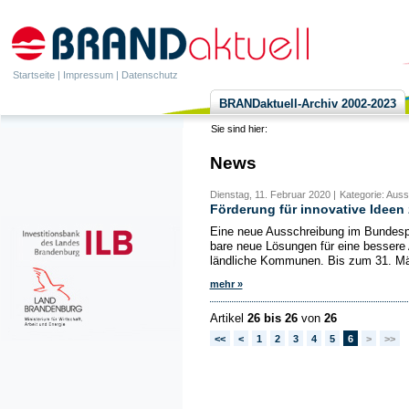
Startseite
|
Impressum
|
Datenschutz
BRANDaktuell-Archiv 2002-2023
Sie sind hier:
News
Dienstag, 11. Februar 2020 |
Kategorie: Aus
Förderung für innovative Ideen
Eine neue Ausschreibung im Bundespr
bare neue Lösungen für eine bessere
ländliche Kommunen. Bis zum 31. Mä
mehr »
Artikel
26 bis 26
von
26
<<
<
1
2
3
4
5
6
>
>>