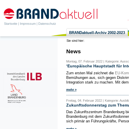
Startseite
|
Impressum
|
Datenschutz
BRANDaktuell-Archiv 2002-2023
Sie sind hier:
News
Montag, 07. Februar 2022 |
Kategorie: Auss
‘Europäische Hauptstadt für Int
Zum ersten Mal zeichnet die
EU-Kom
Bemühungen aus, sich gegen Diskrimi
Integration stark zu machen. Mit dem
mehr »
Freitag, 04. Februar 2022 |
Kategorie: Ausbi
Zukunftsdonnerstag zum Thema 
Das Zukunftszentrum Brandenburg bi
Brandenburg mit dem Zukunftsdonnerst
sich primär an Führungskräfte, Person
mehr »