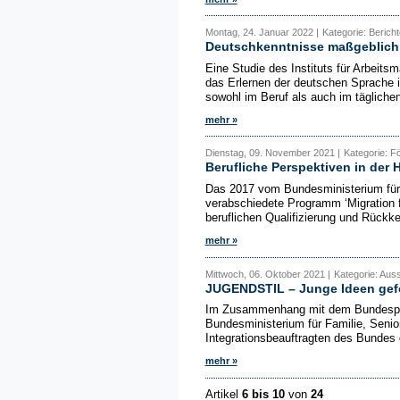
Montag, 24. Januar 2022 |
Kategorie: Berich
Deutschkenntnisse maßgeblich f
Eine Studie des Instituts für Arbeitsm
das Erlernen der deutschen Sprache i
sowohl im Beruf als auch im täglichen
mehr »
Dienstag, 09. November 2021 |
Kategorie: F
Berufliche Perspektiven in der 
Das 2017 vom Bundesministerium für 
verabschiedete Programm ‘Migration f
beruflichen Qualifizierung und Rückke
mehr »
Mittwoch, 06. Oktober 2021 |
Kategorie: Aus
JUGENDSTIL – Junge Ideen gefö
Im Zusammenhang mit dem Bundesprog
Bundesministerium für Familie, Seni
Integrationsbeauftragten des Bundes
mehr »
Artikel
6 bis 10
von
24