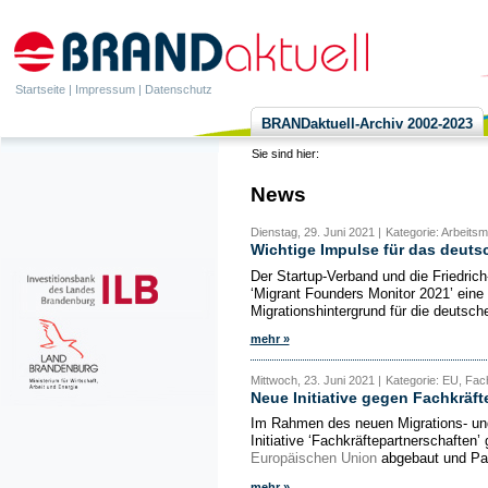
Startseite
|
Impressum
|
Datenschutz
BRANDaktuell-Archiv 2002-2023
Sie sind hier:
News
Dienstag, 29. Juni 2021 |
Kategorie: Arbeitsm
Wichtige Impulse für das deut
Der Startup-Verband und die Friedric
‘Migrant Founders Monitor 2021’ eine
Migrationshintergrund für die deutsch
mehr »
Mittwoch, 23. Juni 2021 |
Kategorie: EU, Fac
Neue Initiative gegen Fachkräft
Im Rahmen des neuen Migrations- un
Initiative ‘Fachkräftepartnerschaften’
Europäischen Union
abgebaut und Par
mehr »