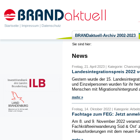
Startseite
|
Impressum
|
Datenschutz
BRANDaktuell-Archiv 2002-2023
Sie sind hier:
News
Freitag, 21. April 2023 |
Kategorie: Chancengl
Landesintegrationspreis 2022 v
Gestern wurde der 15. Landesintegrati
und Einzelpersonen wurden für ihr he
Menschen mit Migrationshintergrund a
mehr »
Freitag, 14. Oktober 2022 |
Kategorie: Arbeit
Fachtage zum FEG: Jetzt anmel
Am 8. und 9. November 2022 veranstal
Fachkräfteeinwanderung Süd & Ost’ 
Herausforderungen mit dem neuen Fa
mehr »