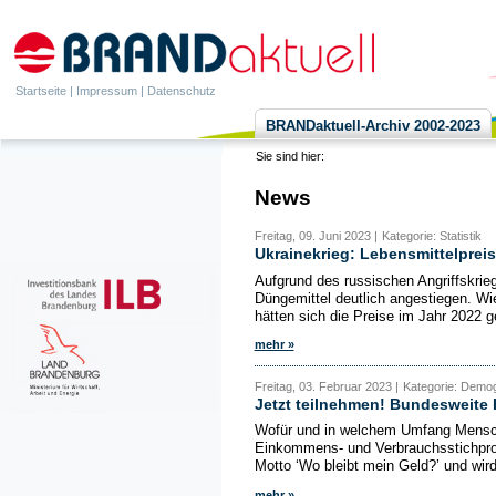
Startseite
|
Impressum
|
Datenschutz
BRANDaktuell-Archiv 2002-2023
Sie sind hier:
News
Freitag, 09. Juni 2023 |
Kategorie: Statistik
Ukrainekrieg: Lebensmittelprei
Aufgrund des russischen Angriffskrieg
Düngemittel deutlich angestiegen. Wi
hätten sich die Preise im Jahr 2022 
mehr »
Freitag, 03. Februar 2023 |
Kategorie: Demogra
Jetzt teilnehmen! Bundesweite
Wofür und in welchem Umfang Mensche
Einkommens- und Verbrauchsstichprob
Motto ‘Wo bleibt mein Geld?’ und wird
mehr »