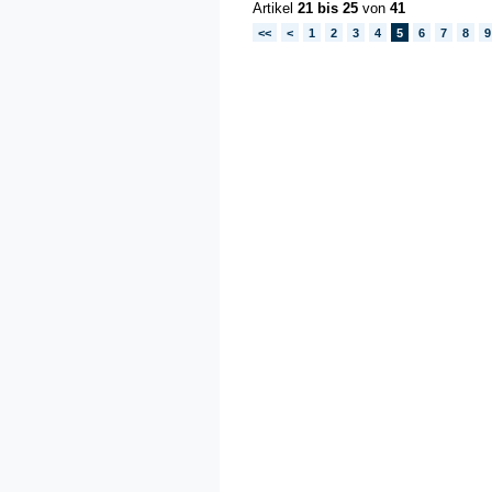
Artikel
21 bis 25
von
41
<<
<
1
2
3
4
5
6
7
8
9