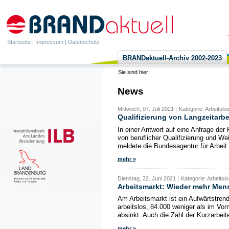
Startseite
|
Impressum
|
Datenschutz
BRANDaktuell-Archiv 2002-2023
Sie sind hier:
News
Mittwoch, 07. Juli 2021 |
Kategorie: Arbeitslos
Qualifizierung von Langzeitarbe
In einer Antwort auf eine Anfrage de
von beruflicher Qualifizierung und We
meldete die Bundesagentur für Arbeit 
mehr »
Dienstag, 22. Juni 2021 |
Kategorie: Arbeitslo
Arbeitsmarkt: Wieder mehr Men
Am Arbeitsmarkt ist ein Aufwärtstren
arbeitslos, 84.000 weniger als im Vo
absinkt. Auch die Zahl der Kurzarbeite
mehr »