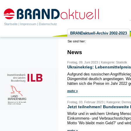
Startseite
|
Impressum
|
Datenschutz
BRANDaktuell-Archiv 2002-2023
Sie sind hier:
News
Freitag, 09. Juni 2023 |
Kategorie: Statistik
Ukrainekrieg: Lebensmittelprei
Aufgrund des russischen Angriffskrieg
Düngemittel deutlich angestiegen. Wi
hätten sich die Preise im Jahr 2022 
mehr »
Freitag, 03. Februar 2023 |
Kategorie: Demogra
Jetzt teilnehmen! Bundesweite
Wofür und in welchem Umfang Mensche
Einkommens- und Verbrauchsstichprob
Motto ‘Wo bleibt mein Geld?’ und wird
mehr »