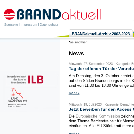
Startseite
|
Impressum
|
Datenschutz
BRANDaktuell-Archiv 2002-2023
Sie sind hier:
News
Mittwoch, 27. September 2023 |
Kategorie: 
Tag der offenen Tür der Vertre
Am Dienstag, den 3. Oktober richtet 
auf den Süden Brandenburgs in die ‘K
sind von 11:00 bis 18:00 Uhr eingelad
mehr »
Mittwoch, 19. Juli 2023 |
Kategorie: Benachte
Jetzt bewerben für den Access 
Die
Europäische Kommission
zeichne
dem Thema Barrierefreiheit für Mensc
einräumen. Alle
EU
-Städte mit mehr 
mehr »